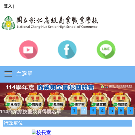
登入
|
主選單
1
2
3
4
5
6
7
114商業類技藝競賽得獎名單
行政單位