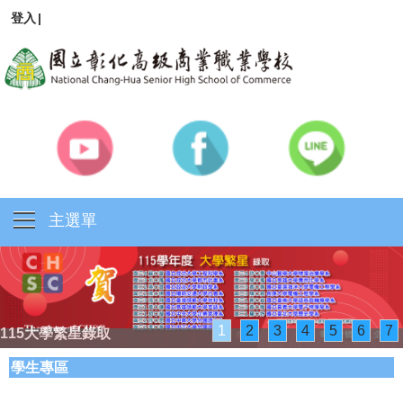
登入
|
主選單
1
2
3
4
5
6
7
115大學繁星錄取
學生專區