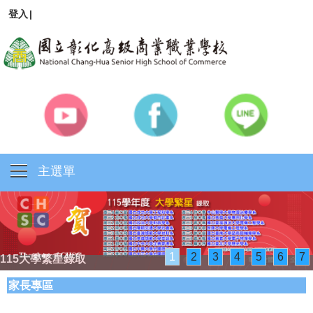
登入
|
主選單
1
2
3
4
5
6
7
115大學繁星錄取
家長專區