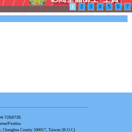
1
2
3
4
5
6
7
04-7258735
/Firefox
y, Changhua County 500017, Taiwan (R.O.C)