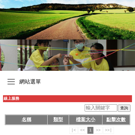
網站選單
線上服務
名稱
類型
檔案大小
點擊次數
|<
<<
1
>>
>>|