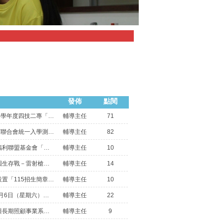
發佈
點閱
技專校院招生委員會聯合會116學年度四技二專「甄選入學」及「聯合登記分發入學」招生，統一入學測驗(以下簡稱統測)選採科目查詢系統網址及相關資訊，詳如說明，
輔導主任
71
技專校院招生委員會116學年度聯合會統一入學測驗(以下簡稱統測)選採科目查詢系統網址及相關資訊
輔導主任
82
轉知：財團法人中華民國兒童福利聯盟基金會「青少年外貌認知與心理健康調查」，完成問卷者可抽 200 元 7-11 禮券。
輔導主任
10
轉知：致理科技大學辦理「校園生存戰－雷射槍競技」免費體驗活動，歡迎同學報名參加。
輔導主任
14
轉知：嶺東科技大學於校網頁設置「115招生簡章」專區（網址：https://ais.ltu.edu.tw/ltu_exam/pdf2/web.aspx），內含各系、組輔導入學資訊。
輔導主任
10
國立臺北科技大學訂於115年6月6日（星期六）假華山1914文創園區中4B館1F-1辦理「115年技職跨域探索博覽會」，歡迎報名參加。
輔導主任
22
轉知：弘光科技大學老人福利與長期照顧事業系辦理「這系我可以！一日開箱體驗營」活動，歡迎同學踴躍報名參加。
輔導主任
9