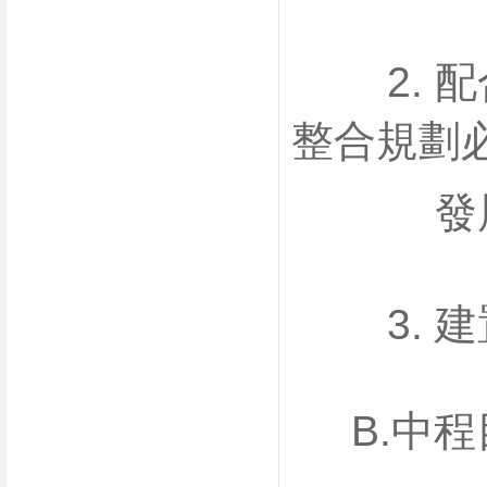
2. 配
整合規劃
發展學
3. 建
B.中程