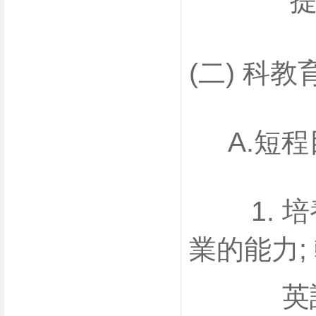
提供適
(二) 科教
A.短程
1. 培
業的能力;
英語文