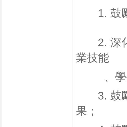
1. 鼓
2. 深
業技能
、學生
3. 鼓
果；