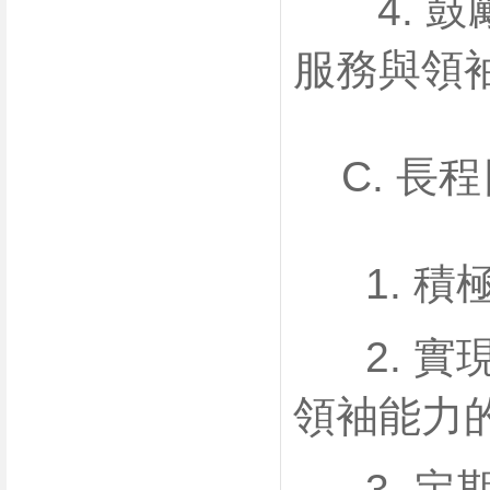
4. 鼓
服務與領
C. 長
1. 積
2. 實
領袖能力
3. 定