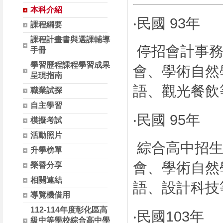
本科介紹
‧民國 93年
課程綱要
課程計畫書與選課輔導
停招會計事務
手冊
學習歷程課程學習成果
會、學術自然
呈現指南
語、觀光餐飲
職業試探
自主學習
‧民國 95年
模擬考試
活動照片
綜合高中招生
升學榜單
會、學術自然
榮譽分享
相關連結
語、設計科技
導覽機借用
112-114年度彰化區高
‧民國103
級中等學校綜合高中學