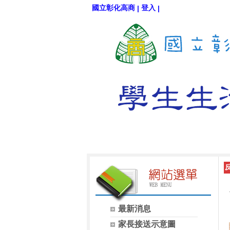
國立彰化高商
登入
|
|
最新消息
家長接送示意圖