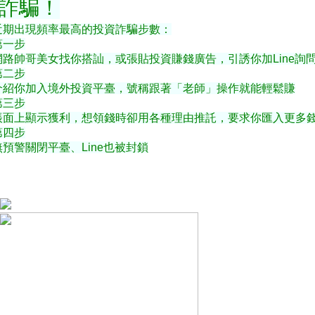
詐騙！
近期出現頻率最高的投資詐騙步數：
第一步
網路帥哥美女找你搭訕，或張貼投資賺錢廣告，引誘你加Line詢
第二步
介紹你加入境外投資平臺，號稱跟著「老師」操作就能輕鬆賺
第三步
帳面上顯示獲利，想領錢時卻用各種理由推託，要求你匯入更多
第四步
無預警關閉平臺、Line也被封鎖