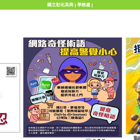
國立彰化高商
學務處
|
|