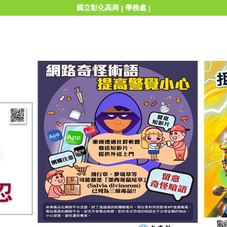
國立彰化高商
學務處
|
|