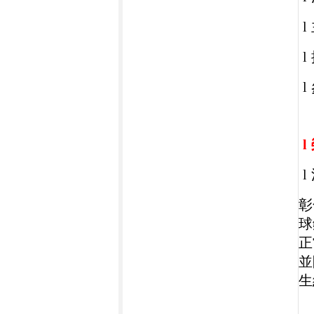
l
l
l
l
l
彰
球
正
並
生