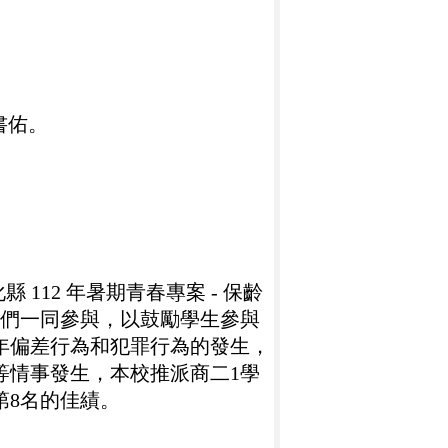
書佑
。
112 年暑期青春專案 - 保齡
生們一同參與，以鼓勵學生參與
年偏差行為和犯罪行為的發生，
等情事發生，本校推派商二
1
學
第
8
名的佳績。