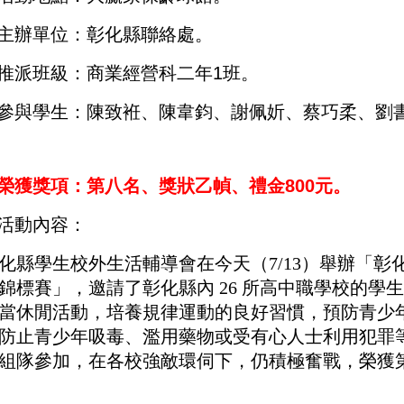
主辦單位：彰化縣聯絡處
。
推派班級：商業經營科二年1班
。
參與學生
：
陳致袵、陳韋鈞、謝佩妡、蔡巧柔、劉
榮獲獎項：第八名、獎狀乙幀、禮金
800
元
。
活動內容：
化縣學生校外生活輔導會在今天（7/13）舉辦「彰化縣 
錦標賽」，邀請了彰化縣內 26 所高中職學校的學
當休閒活動，培養規律運動的良好習慣，預防青少
防止青少年吸毒、濫用藥物或受有心人士利用犯罪
組隊參加，在各校強敵環伺下，仍積極奮戰，榮獲