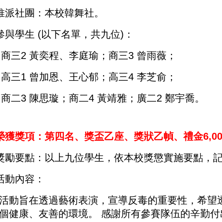
推派社團：本校韓舞社
。
參與學生
(
以下名單，共九位
)
：
商三
2
黃奕程、李庭瑜；商三
3
曾雨薇；
高三
1
曾加恩、王心郁；高三
4
李芝俞；
商二
3
陳思璇；商二
4
黃靖雅；廣二
2
鄭宇喬。
榮獲獎項：第四名、獎盃乙座、獎狀乙幀、禮金
6,0
獎勵要點：以上九位學生，依本校獎懲實施要點，
活動內容：
活動旨在透過藝術表演，宣導反毒的重要性，希望
個健康、友善的環境。 感謝所有參賽隊伍的辛勤