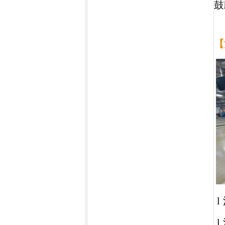
鼓
【
l
l