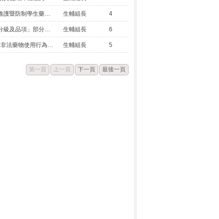
轉知 教育部補助辦理校園安全維護暨防制學生藥物濫用活動要點」第4點、第5點、第6點，業經該部於中華民國114年5月14日以臺教學（五）字第1142801928A號令修正發布
生輔組長
4
轉知 行政院公告修正「毒品之分級及品項」部分分級及品項1份，並自114年5月16日生效
生輔組長
6
轉知教育部有關112學年度學生非法藥物使用行為調查研究報告建議未來工作重點
生輔組長
5
第一頁
上一頁
下一頁
最後一頁