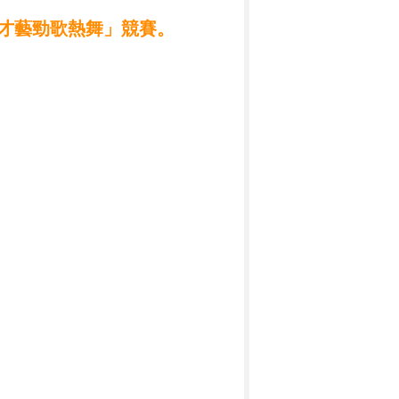
才藝勁歌熱舞」競賽
。