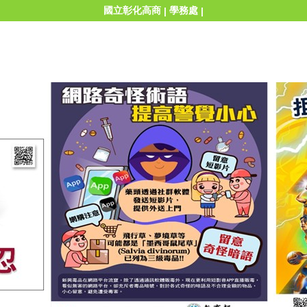
國立彰化高商
學務處
|
|