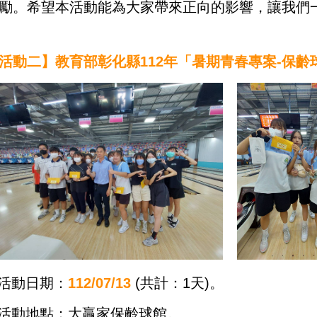
勵。希望本活動能為大家帶來正向的影響，讓我們
活動二】
教育部
彰化縣112年「暑期青春專案-保齡
活動日期：
112/07/13
(
共計：
1
天
)
。
活動地點：大贏家保齡球館
。