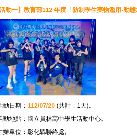
活動一】
教育部
112
年度「防制學生藥物濫用
-
動態
活動日期：
112/07/20
(
共計：
1
天
)
。
活動地點：國立員林高中學生活動中心
。
主辦單位：彰化縣聯絡處
。