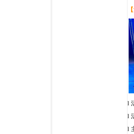
【
l
l
l