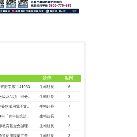
發佈
點閱
轉知 行政院114年12月4日以院臺衛字第1141033638號公告修正「管制藥品分級及品項」部分分級及品項，並自114年12月4日生效
生輔組長
6
轉知 行政院公告修正「毒品之分級及品項」部分分級及品項1份，並自114年10月31日生效
生輔組長
3
轉知 教育部製作114年防制學生藥物濫用電子文宣1批
生輔組長
7
轉知 國立台灣師範大學辦理114年「青年韶光計畫」藥物濫用防制培力講座簡章一份
生輔組長
6
轉知 有關財團法人中國信託反毒教育基金會辦理反毒桌遊培訓計畫
生輔組長
3
轉知 衛生福利部訂定「鴉片類物質使用障礙症美沙冬維持治療給藥點之指定與管理要點」，自中華民國114年5月16日生效
生輔組長
3