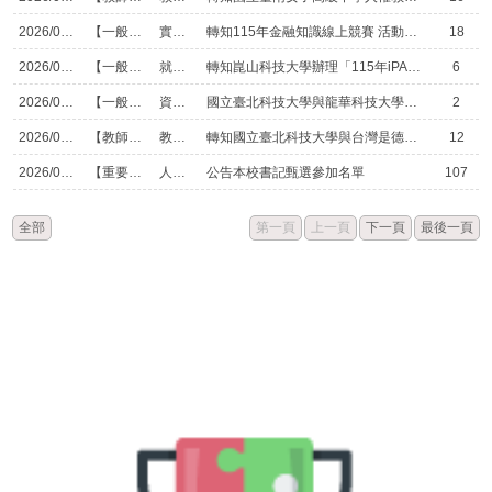
2026/08/05
【一般公告】
實習處實習組
轉知115年金融知識線上競賽 活動辦法
18
2026/08/05
【一般公告】
就業組
轉知崑山科技大學辦理「115年iPAS資訊安全工程師(初階)證照班(第2 期)」
6
2026/08/05
【一般公告】
資料處理科
國立臺北科技大學與龍華科技大學電子工程系合作辦理115年「115.08.10~08.12「AI賦能應用於智慧半導體研習營」 課程資訊，敬邀貴校學生踴躍報名參加。
2
2026/08/04
【教師研習】
教學組
轉知國立臺北科技大學與台灣是德科技股份有限公司合作辦理115年 「積體光路元件及共同封裝光學耦合設計應用教師研習營」課程資訊
12
2026/08/04
【重要公告】
人事室
公告本校書記甄選參加名單
107
全部
第一頁
上一頁
下一頁
最後一頁