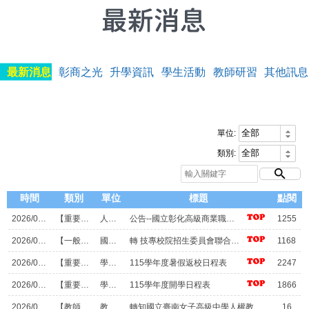
最新消息
彰商之光
升學資訊
學生活動
教師研習
其他訊息
單位:
類別:
時間
類別
單位
標題
點閱
2026/07/27
【重要公告】
人事室
公告--國立彰化高級商業職業學校115年書記甄選簡章
1255
2026/06/24
【一般公告】
國立彰化高商
轉 技專校院招生委員會聯合會_116學年度四技二專「甄選入學」及「聯合登記分發入學」招生選採科目
1168
2026/06/23
【重要公告】
學務處
115學年度暑假返校日程表
2247
2026/06/23
【重要公告】
學務處
115學年度開學日程表
1866
2026/08/05
【教師研習】
教學組
轉知國立臺南女子高級中學人權教育資源中心辦理115學年度上學期「人權及轉型正義課程入校推廣計畫」實施計畫
16