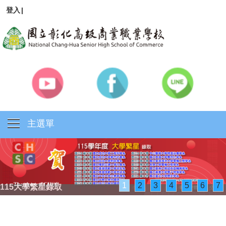
登入
|
主選單
1
2
3
4
5
6
7
114商業類技藝競賽得獎名單
115大學繁星錄取